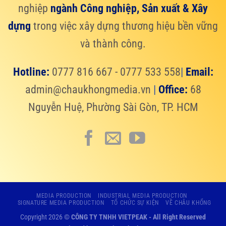
nghiệp
ngành Công nghiệp, Sản xuất & Xây
dựng
trong việc xây dựng thương hiệu bền vững
và thành công.
Hotline:
0777 816 667 - 0777 533 558
|
Email:
admin@chaukhongmedia.vn
|
Office:
68
Nguyễn Huệ, Phường Sài Gòn, TP. HCM
MEDIA PRODUCTION
INDUSTRIAL MEDIA PRODUCTION
SIGNATURE MEDIA PRODUCTION
TỔ CHỨC SỰ KIỆN
VỀ CHÂU KHỔNG
Copyright 2026 ©
CÔNG TY TNHH VIETPEAK
- All Right Reserved