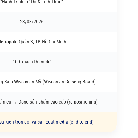
“Hành Trình Tự Do & Tỉnh Thức”
23/03/2026
etropole Quận 3, TP. Hồ Chí Minh
100 khách tham dự
ng Sâm Wisconsin Mỹ (Wisconsin Ginseng Board)
ẩm củ → Dòng sản phẩm cao cấp (re-positioning)
sự kiện trọn gói và sản xuất media (end-to-end)