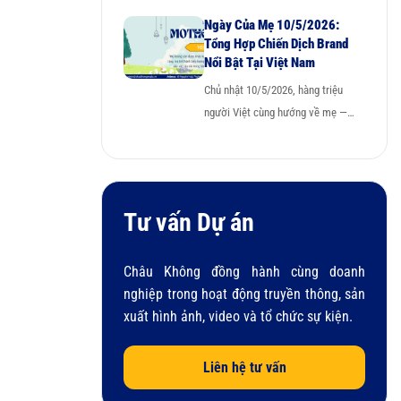
Ngày Của Mẹ 10/5/2026:
Tổng Hợp Chiến Dịch Brand
Nổi Bật Tại Việt Nam
Chủ nhật 10/5/2026, hàng triệu
người Việt cùng hướng về mẹ —…
Tư vấn Dự án
Châu Không đồng hành cùng doanh
nghiệp trong hoạt động truyền thông, sản
xuất hình ảnh, video và tổ chức sự kiện.
Liên hệ tư vấn