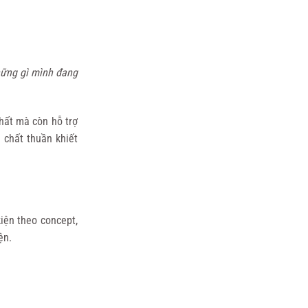
những gì mình đang
hất mà còn hỗ trợ
 chất thuần khiết
iện theo concept,
ện.