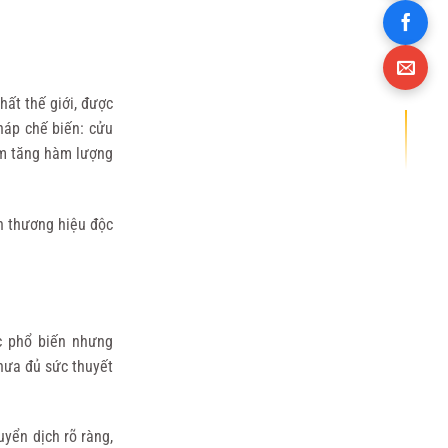
ất thế giới, được
háp chế biến: cửu
àm tăng hàm lượng
n thương hiệu độc
c phổ biến nhưng
hưa đủ sức thuyết
uyển dịch rõ ràng,