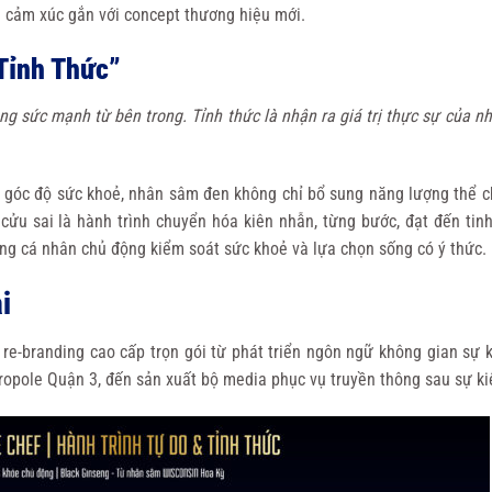
m cảm xúc gắn với concept thương hiệu mới.
 Tỉnh Thức”
ằng sức mạnh từ bên trong. Tỉnh thức là nhận ra giá trị thực sự của 
 góc độ sức khoẻ, nhân sâm đen không chỉ bổ sung năng lượng thể c
cửu sai là hành trình chuyển hóa kiên nhẫn, từng bước, đạt đến tinh
g cá nhân chủ động kiểm soát sức khoẻ và lựa chọn sống có ý thức.
i
-branding cao cấp trọn gói từ phát triển ngôn ngữ không gian sự k
tropole Quận 3, đến sản xuất bộ media phục vụ truyền thông sau sự ki