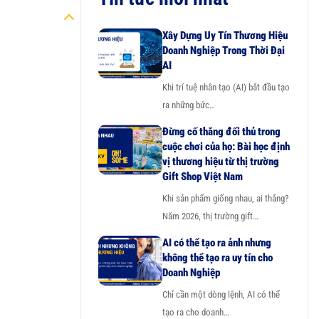
Xây Dựng Uy Tín Thương Hiệu
Doanh Nghiệp Trong Thời Đại
AI
Khi trí tuệ nhân tạo (AI) bắt đầu tạo
ra những bức…
Đừng cố thắng đối thủ trong
cuộc chơi của họ: Bài học định
vị thương hiệu từ thị trường
Gift Shop Việt Nam
Khi sản phẩm giống nhau, ai thắng?
Năm 2026, thị trường gift…
AI có thể tạo ra ảnh nhưng
không thể tạo ra uy tín cho
Doanh Nghiệp
Chỉ cần một dòng lệnh, AI có thể
tạo ra cho doanh…