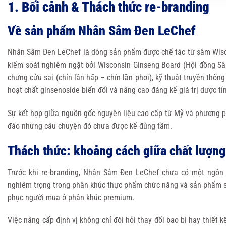
1. Bối cảnh & Thách thức re-branding
Về sản phẩm Nhân Sâm Đen LeChef
Nhân Sâm Đen LeChef là dòng sản phẩm được chế tác từ sâm Wisco
kiểm soát nghiêm ngặt bởi Wisconsin Ginseng Board (Hội đồng Sâ
chưng cửu sai (chín lần hấp – chín lần phơi), kỹ thuật truyền th
hoạt chất ginsenoside biến đổi và nâng cao đáng kể giá trị dược t
Sự kết hợp giữa nguồn gốc nguyên liệu cao cấp từ Mỹ và phương p
đáo nhưng câu chuyện đó chưa được kể đúng tầm.
Thách thức: khoảng cách giữa chất lượng 
Trước khi re-branding, Nhân Sâm Đen LeChef chưa có một ngôn 
nghiêm trọng trong phân khúc thực phẩm chức năng và sản phẩm sứ
phục người mua ở phân khúc premium.
Việc nâng cấp định vị không chỉ đòi hỏi thay đổi bao bì hay thiết 