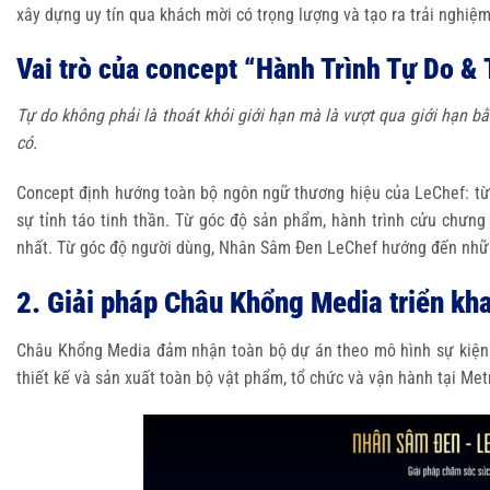
xây dựng uy tín qua khách mời có trọng lượng và tạo ra trải nghiệ
Vai trò của concept “Hành Trình Tự Do &
Tự do không phải là thoát khỏi giới hạn mà là vượt qua giới hạn b
có.
Concept định hướng toàn bộ ngôn ngữ thương hiệu của LeChef: từ
sự tỉnh táo tinh thần. Từ góc độ sản phẩm, hành trình cửu chưng 
nhất. Từ góc độ người dùng, Nhân Sâm Đen LeChef hướng đến nhữn
2. Giải pháp Châu Khổng Media triển kha
Châu Khổng Media đảm nhận toàn bộ dự án theo mô hình sự kiện re
thiết kế và sản xuất toàn bộ vật phẩm, tổ chức và vận hành tại Me