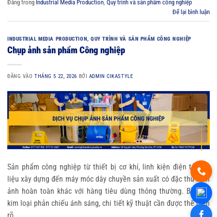
Đăng trong
Industrial Media Production
,
Quy trình và sản phẩm công nghiệp
Để lại bình luận
INDUSTRIAL MEDIA PRODUCTION
,
QUY TRÌNH VÀ SẢN PHẨM CÔNG NGHIỆP
Chụp ảnh sản phẩm Công nghiệp
ĐĂNG VÀO
THÁNG 5 22, 2026
BỞI
ADMIN CIKASTYLE
Sản phẩm công nghiệp từ thiết bị cơ khí, linh kiện điện tử, vật
liệu xây dựng đến máy móc dây chuyền sản xuất có đặc thù hình
ảnh hoàn toàn khác với hàng tiêu dùng thông thường. Bề mặt
kim loại phản chiếu ánh sáng, chi tiết kỹ thuật cần được thể hiện
rõ…