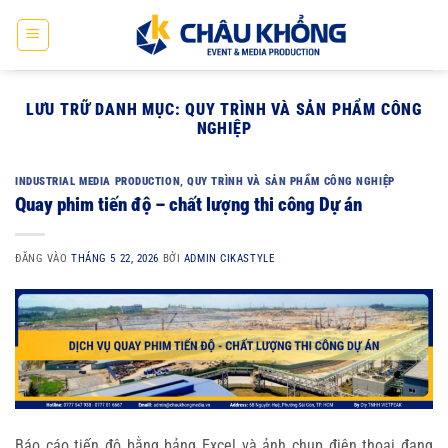
Bỏ
qua
nội
dung
LƯU TRỮ DANH MỤC:
QUY TRÌNH VÀ SẢN PHẨM CÔNG
NGHIỆP
INDUSTRIAL MEDIA PRODUCTION
,
QUY TRÌNH VÀ SẢN PHẨM CÔNG NGHIỆP
Quay phim tiến độ – chất lượng thi công Dự án
ĐĂNG VÀO
THÁNG 5 22, 2026
BỞI
ADMIN CIKASTYLE
Báo cáo tiến độ bằng bảng Excel và ảnh chụp điện thoại đang